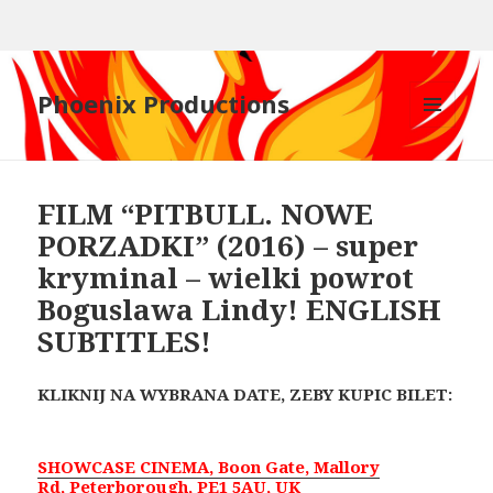
Phoenix Productions
MENU
AND
WIDGETS
FILM “PITBULL. NOWE
PORZADKI” (2016) – super
kryminal – wielki powrot
Boguslawa Lindy! ENGLISH
SUBTITLES!
KLIKNIJ NA WYBRANA DATE, ZEBY KUPIC BILET:
SHOWCASE CINEMA, Boon Gate, Mallory
Rd, Peterborough, PE1 5AU, UK