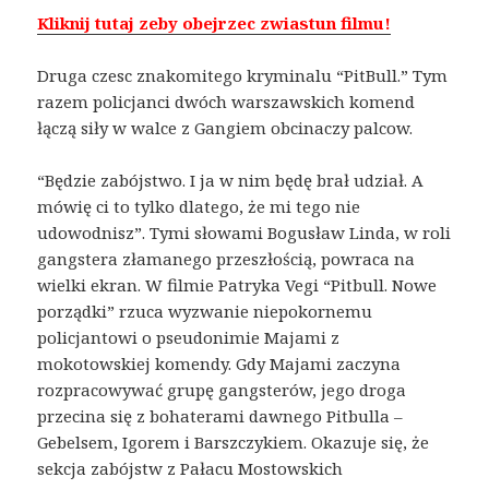
Kliknij tutaj zeby obejrzec zwiastun filmu!
Druga czesc znakomitego kryminalu “PitBull.” Tym
razem policjanci dwóch warszawskich komend
łączą siły w walce z Gangiem obcinaczy palcow.
“Będzie zabójstwo. I ja w nim będę brał udział. A
mówię ci to tylko dlatego, że mi tego nie
udowodnisz”. Tymi słowami Bogusław Linda, w roli
gangstera złamanego przeszłością, powraca na
wielki ekran. W filmie Patryka Vegi “Pitbull. Nowe
porządki” rzuca wyzwanie niepokornemu
policjantowi o pseudonimie Majami z
mokotowskiej komendy. Gdy Majami zaczyna
rozpracowywać grupę gangsterów, jego droga
przecina się z bohaterami dawnego Pitbulla –
Gebelsem, Igorem i Barszczykiem. Okazuje się, że
sekcja zabójstw z Pałacu Mostowskich